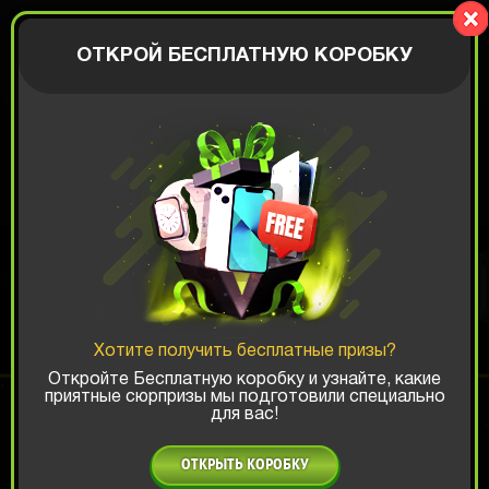
LionBox
АВТОРИЗАЦИЯ
ОТКРОЙ БЕСПЛАТНУЮ КОРОБКУ
КОРОБКА BATTLE
ROYALE
Хотите получить бесплатные призы?
Шанс ТОП-выигрыша:
Откройте Бесплатную коробку и узнайте, какие
приятные сюрпризы мы подготовили специально
для вас!
x1
x2
x3
ОТКРЫТЬ КОРОБКУ
Есть промокод?