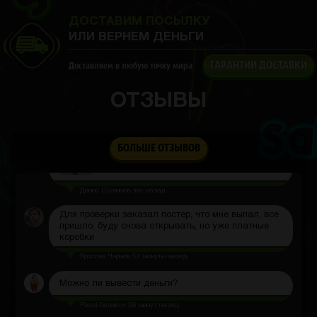
А за сколько придёт товар
ДОСТАВИМ ПОСЫЛКУ
Иван Прокудин
час назад
ИЛИ ВЕРНЕМ ДЕНЬГИ
Доставка до 60 дней.
ТП
ГАРАНТИИ ДОСТАВКИ
Доставляем в любую точку мира
Техническая поддержка
час назад
ОТЗЫВЫ
Металлический наконечник прочный, ручка
удобная. Отлично лежит в руке, крутить легко.
БОЛЬШЕ ОТЗЫВОВ
Денис Шулимов
час назад
Для проверки заказал постер, что мне выпал, все
пришло, буду снова открывать, но уже платные
коробки
Ярослав Чернов
54 минуты назад
Можно ли вывести деньги?
Pavel Gusakov
38 минут назад