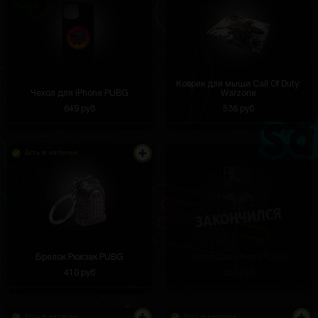
Коврик для мыши Call Of Duty:
Чехол для iPhone PUBG
Warzone
649 руб
536 руб
Есть в наличии
За месяц использования мышцы стали заметно
крепче. Всем рекомендую, кто хочет подтянуть
фигуру.
Брелок Рюкзак PUBG
Чехол для iPhone PUBG
Айдар Мусин
3 часа назад
410 руб
385 руб
Легко помещается в рюкзак, но при этом
устойчивый. Пользуюсь для съемок видео, стоит
как влитой, даже на неровной поверхности
Есть в наличии
Есть в наличии