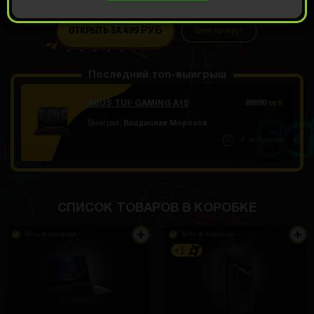
749 РУБ
ОТКРЫТЬ ЗА
499
Демо прокрут
РУБ
Последний топ-выигрыш
ASUS TUF GAMING A15
89990
руб
Выиграл:
Владислав Морозов
4 часа назад
СПИСОК ТОВАРОВ В КОРОБКЕ
Есть в наличии
Есть в наличии
+1